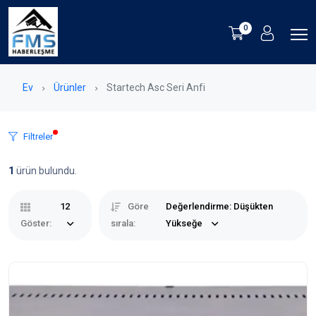
0
Ev
Ürünler
Startech Asc Seri Anfi
Filtreler
1
ürün bulundu.
12
Göre
Değerlendirme: Düşükten
Göster:
sırala:
Yükseğe