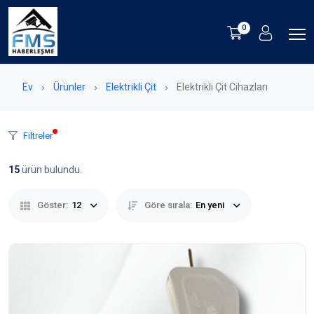
0
Ev
Ürünler
Elektrikli Çit
Elektrikli Çit Cihazları
Filtreler
15
ürün bulundu.
Göster:
12
Göre sırala:
En yeni