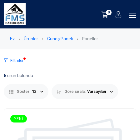
0
Ev
Ürünler
Güneş Paneli
Paneller
Filtreler
5
ürün bulundu.
Göster:
12
Göre sırala:
Varsayılan
YENI