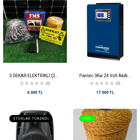
5 DEKAR ELEKTRİKLİ ÇİT SETİ (ADAPTÖRLÜ)
Pantec 3Kw 24 Volt Akıllı İnvertör
(0)
(0)
6.000 TL
17.000 TL
STOKLAR TÜKENDI
YENI