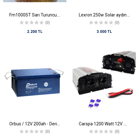
Fm1000ST Sarı Turuncu Elektrikli Çit İpi 12 Kol Büküm İpli , 0,20 Mikron Tek Krom Tel Örgülü FM500ST (1000MT)
Lexron 250w Solar aydınlatma
(0)
(0)
2.200 TL
3.000 TL
Orbus / 12V 200ah - Derin Deşarjlı Jel Akü
Carspa 1200 Watt 12V Modifiye Sinüs Inverter
(0)
(0)