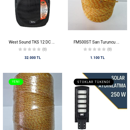
West Sound TKS 12 DC 12'' 250 Watt Portatif Şarjlı Mikserli Anfi
FM500ST Sarı Turuncu Elektrikli Çit İpi 12 Kol Büküm İpli , 0,20 Mikron Tek Krom Tel Örgülü FM500ST (500MT) FM500ST
(0)
(0)
32.000 TL
1.100 TL
YENI
STOKLAR TÜKENDI