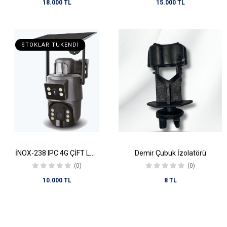
18.000 TL
15.000 TL
STOKLAR TÜKENDI
İNOX-238 IPC 4G ÇİFT LENS SOLAR PANELLİ KAMERA(UBOX)
Demir Çubuk İzolatörü
(0)
(0)
10.000 TL
8 TL